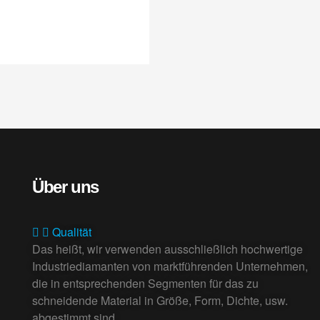
Über uns
Qualität
Das heißt, wir verwenden ausschließlich hochwertige
Industriediamanten von marktführenden Unternehmen,
die in entsprechenden Segmenten für das zu
schneidende Material in Größe, Form, Dichte, usw.
abgestimmt sind.