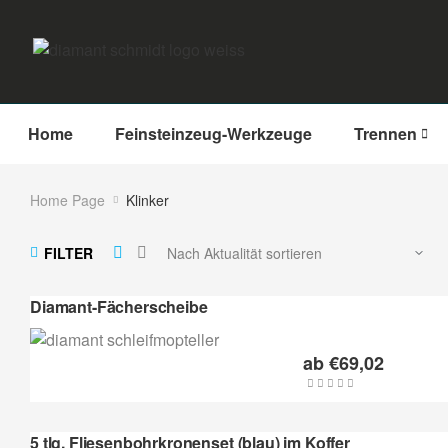
Home
Feinsteinzeug-Werkzeuge
Trennen
Home Page
Klinker
FILTER
Diamant-Fächerscheibe
ab
€
69,02
5 tlg. Fliesenbohrkronenset (blau) im Koffer