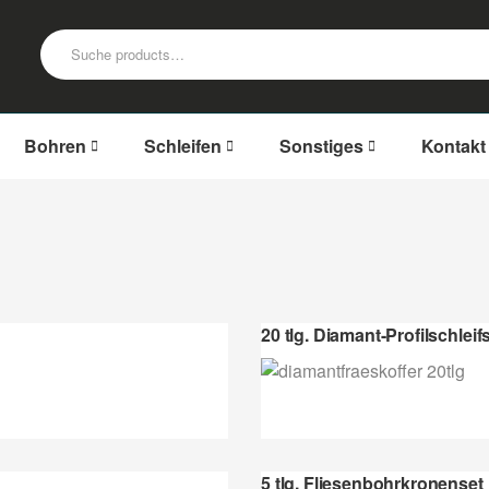
Bohren
Schleifen
Sonstiges
Kontakt
20 tlg. Diamant-Profilschleifs
5 tlg. Fliesenbohrkronenset 