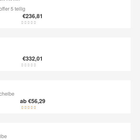
€
236,81
€
332,01
ab
€
56,29
Bewertet mit
5.00
von 5