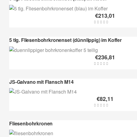
€
213,01
5 tlg. Fliesenbohrkronenset (dünnlippig) im Koffer
€
236,81
JS-Galvano mit Flansch M14
€
82,11
Fliesenbohrkronen