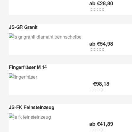
ab
€
28,80
JS-GR Granit
ab
€
54,98
Fingerfräser M 14
€
98,18
JS-FK Feinsteinzeug
ab
€
41,89