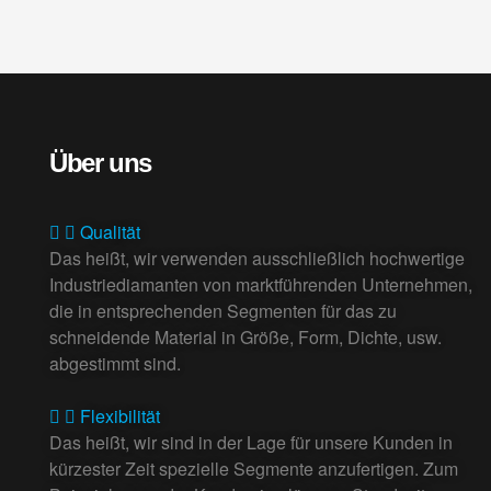
Über uns
Qualität
Das heißt, wir verwenden ausschließlich hochwertige
Industriediamanten von marktführenden Unternehmen,
die in entsprechenden Segmenten für das zu
schneidende Material in Größe, Form, Dichte, usw.
abgestimmt sind.
Flexibilität
Das heißt, wir sind in der Lage für unsere Kunden in
kürzester Zeit spezielle Segmente anzufertigen. Zum