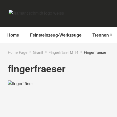
Home
Feinsteinzeug-Werkzeuge
Trennen
Home Page
Granit
Fingerfräser M 14
Fingerfraeser
fingerfraeser