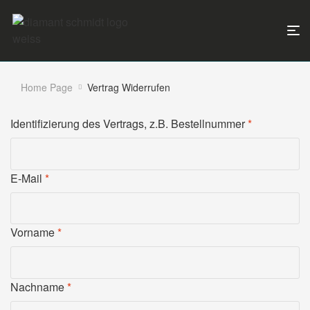
Home Page
Vertrag Widerrufen
Identifizierung des Vertrags, z.B. Bestellnummer
*
E-Mail
*
E
Vorname
*
-
M
a
Nachname
*
i