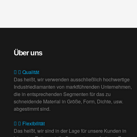
Über uns
Qualität
Das heißt, wir verwenden ausschließlich hochwertige
Industriediamanten von marktführenden Unternehmen,
die in entsprechenden Segmenten für das zu
schneidende Material in Größe, Form, Dichte, usw.
abgestimmt sind.
Flexibilität
Das heißt, wir sind in der Lage für unsere Kunden in