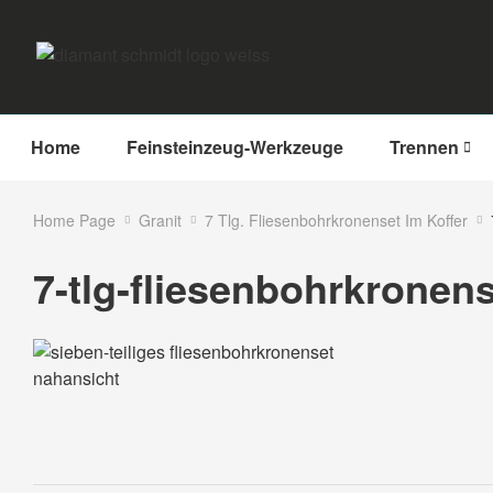
Home
Feinsteinzeug-Werkzeuge
Trennen
Home Page
Granit
7 Tlg. Fliesenbohrkronenset Im Koffer
7-tlg-fliesenbohrkronen