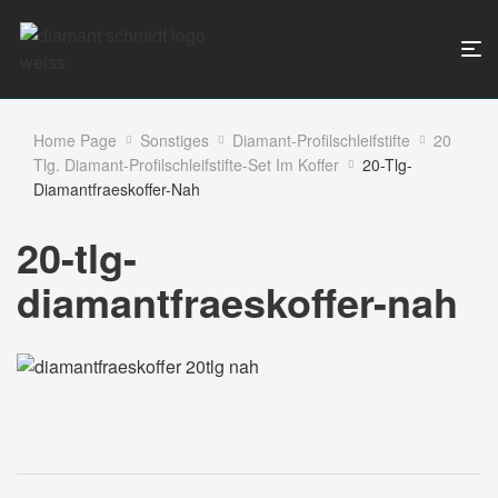
Home Page
Sonstiges
Diamant-Profilschleifstifte
20
Tlg. Diamant-Profilschleifstifte-Set Im Koffer
20-Tlg-
Diamantfraeskoffer-Nah
20-tlg-
diamantfraeskoffer-nah