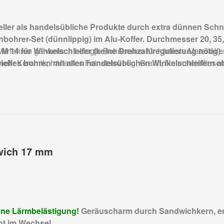
ller als handelsübliche Produkte durch extra dünnen Schn
senbohrer-Set (dünnlippig) im Alu-Koffer. Durchmesser 20, 35,
rfahren galvanisch belegte Bohrkronen für härteste Materialie
M 14 für Winkelschleifer (keine Drehzahlregulierung nötig).
elles bohren mit allen handelsüblichen Winkelschleifern a
ich:
Keramik, härtestes Feinsteinzeug, Granit, Natursteinfliesen
e Bindung mit speziellem Korn.
emium Qualität!
wich 17 mm
hne Lärmbelästigung!
Geräuscharm durch Sandwichkern, en
nt im Wechsel.