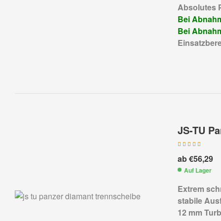
Absolutes 
Bei Abnahme
Bei Abnahme
Einsatzbere
JS-TU Pa
Bewertet mit
ab
€
56,29
5.00
von 5
Auf Lager
Extrem schn
stabile Aus
12 mm Turb