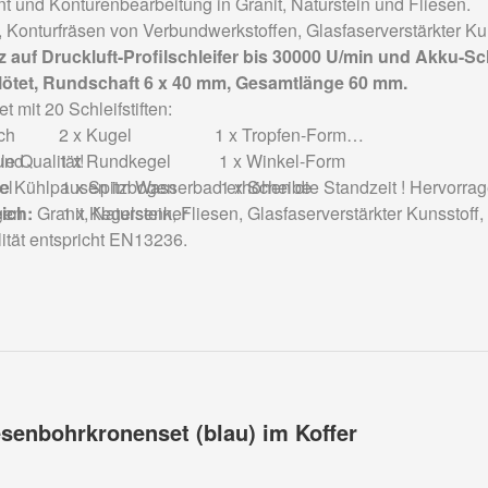
 und Konturenbearbeitung in Granit, Naturstein und Fliesen.
Konturfräsen von Verbundwerkstoffen, Glasfaserverstärkter Kuns
 auf Druckluft-Profilschleifer bis 30000 U/min und Akku-Sc
ötet, Rundschaft 6 x 40 mm, Gesamtlänge 60 mm.
t mit 20 Schleifstiften:
drisch 2 x Kugel 1 x Tropfen-Form
nrund 1 x Rundkegel 1 x Winkel-Form
le Qualität!
kegel 1 x Spitzbogen 1 x Scheibe
 Kühlpausen im Wasserbad erhöhen die Standzeit ! Hervorrag
ogen 1 x Kegelsenker
ich:
Granit, Naturstein, Fliesen, Glasfaserverstärkter Kunsstoff
ität entspricht EN13236.
iesenbohrkronenset (blau) im Koffer