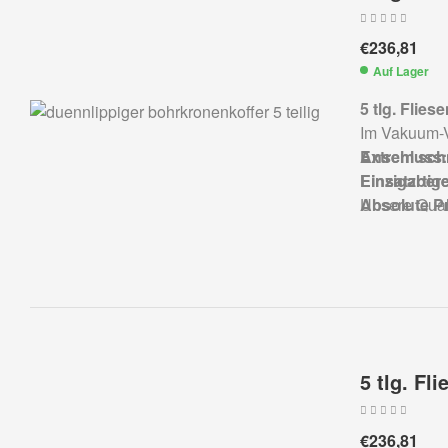
€
236,81
Auf Lager
5 tlg. Flie
Im Vakuum-Ve
Extrem schn
Anschluss: 
Einzigartig
Einsatzbere
Absolute Pr
Unsere Qual
5 tlg. Fl
€
236,81