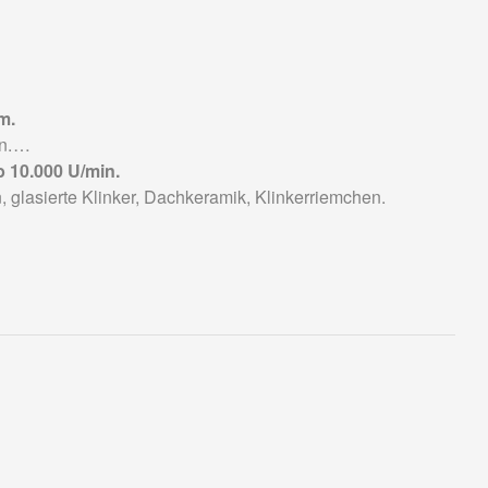
m.
n.
b 10.000 U/min.
, glasierte Klinker, Dachkeramik, Klinkerriemchen.