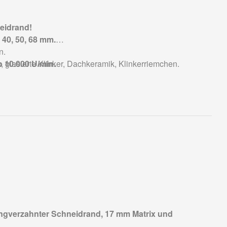
eidrand!
 40, 50, 68 mm.
n.
b 10.000 U/min.
, glasierte Klinker, Dachkeramik, Klinkerriemchen.
gverzahnter Schneidrand, 17 mm Matrix und