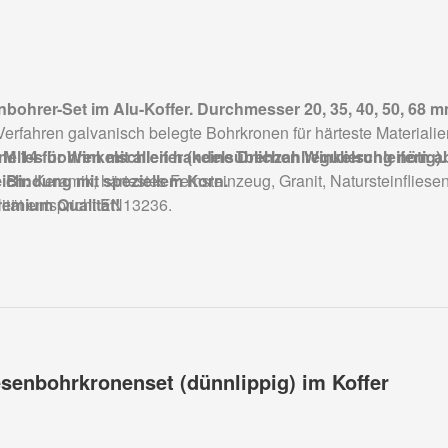
senbohrer-Set im Alu-Koffer. Durchmesser 20, 35, 40, 50, 68 m
rfahren galvanisch belegte Bohrkronen für härteste Materialie
elles bohren mit allen handelsüblichen Winkelschleifern a
M 14 für Winkelschleifer (keine Drehzahlregulierung nötig).
e Bindung mit speziellem Korn.
ich:
Keramik, härtestes Feinsteinzeug, Granit, Natursteinfliesen
emium Qualität!
ität entspricht EN13236.
iesenbohrkronenset (dünnlippig) im Koffer