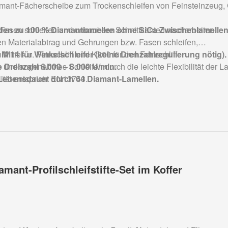
ant-Fächerscheibe zum Trockenschleifen von Feinsteinzeug, Gr
den zu 100 % Diamantlamellen ohne SiCa Zwischenlamellen,
 Fasen schleifen und unsaubere Schnittkanten nacharbeiten.
en Materialabtrag und Gehrungen bzw. Fasen schleifen,
 Mittel- u. Feinschliff und K200 für den Feinschliff.
M 14 für Winkelschleifer (keine Drehzahlregulierung nötig).
 und angenehmes Schleifen durch die leichte Flexibilität der L
Drehzahl 6.000 – 8.000 U/min.
Lebensdauer durch 64 Diamant-Lamellen.
ität entspricht EN13743.
iamant-Profilschleifstifte-Set im Koffer