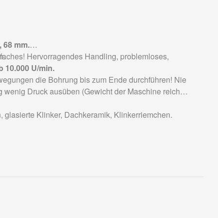
0, 68 mm.
n.
faches! Hervorragendes Handling, problemloses,
b 10.000 U/min.
wegungen die Bohrung bis zum Ende durchführen! Nie
ng wenig Druck ausüben (Gewicht der Maschine reicht
, glasierte Klinker, Dachkeramik, Klinkerriemchen.