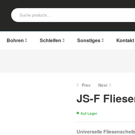
Bohren
Schleifen
Sonstiges
Kontakt
Prev
Next
JS-F Flies
€
€
32,72
32,72
Auf Lager
Universelle Fliesenschei