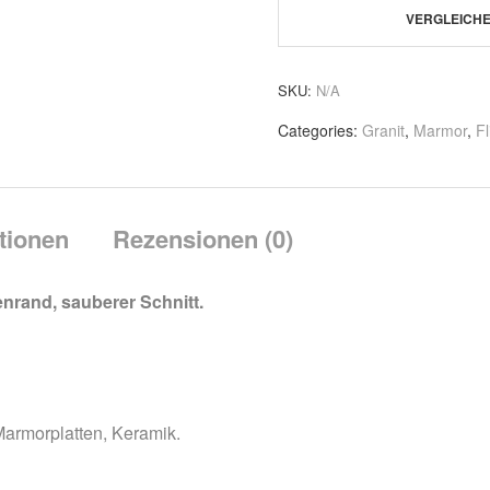
VERGLEICH
SKU:
N/A
Categories:
Granit
,
Marmor
,
F
tionen
Rezensionen (0)
nrand, sauberer Schnitt.
Marmorplatten, Keramik.