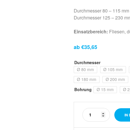
Durchmesser 80 – 115 mm
Durchmesser 125 – 230 m
Einsatzbereich:
Fliesen, d
ab
€
35,65
Durchmesser
Ø 80 mm
Ø 105 mm
Ø 180 mm
Ø 200 mm
Bohrung
Ø 15 mm
Ø 2
IN