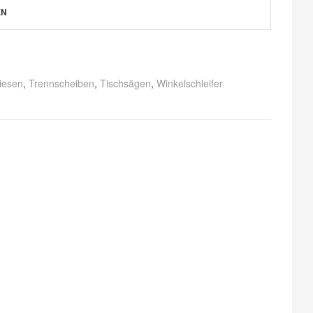
EN
liesen
,
Trennscheiben
,
Tischsägen
,
Winkelschleifer