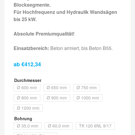
Blocksegmente.
Für Hochfrequenz und Hydraulik Wandsägen
bis 25 kW.
Absolute Premiumqualität!
Einsatzbereich:
Beton armiert, bis Beton B55.
ab
€
412,34
Durchmesser
Ø 600 mm
Ø 650 mm
Ø 750 mm
Ø 800 mm
Ø 900 mm
Ø 1000 mm
Ø 1200 mm
Bohrung
Ø 35,0 mm
Ø 60,0 mm
TK 120 6NL 9/17